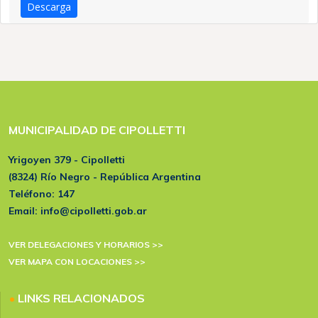
Descarga
MUNICIPALIDAD DE CIPOLLETTI
Yrigoyen 379 - Cipolletti
(8324) Río Negro - República Argentina
Teléfono:
147
Email:
info@cipolletti.gob.ar
VER DELEGACIONES Y HORARIOS >>
VER MAPA CON LOCACIONES >>
•
LINKS RELACIONADOS