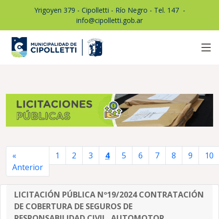
Yrigoyen 379 - Cipolletti - Río Negro - Tel. 147
1
-
info@cipolletti.gob.ar
«
1
2
3
4
5
6
7
8
9
10
Anterior
LICITACIÓN PÚBLICA Nº19/2024 CONTRATACIÓN
DE COBERTURA DE SEGUROS DE
RESPONSABILIDAD CIVIL, AUTOMOTOR,