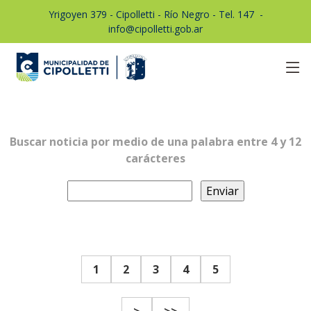
Yrigoyen 379 - Cipolletti - Río Negro - Tel. 147
1
-
info@cipolletti.gob.ar
Buscar noticia por medio de una palabra entre 4 y 12
carácteres
1
2
3
4
5