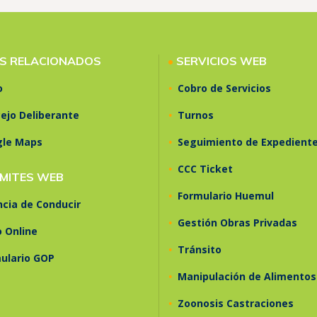
KS RELACIONADOS
•
SERVICIOS WEB
•
o
Cobro de Servicios
•
ejo Deliberante
Turnos
•
gle Maps
Seguimiento de Expedient
•
CCC Ticket
MITES WEB
•
Formulario Huemul
ncia de Conducir
•
Gestión Obras Privadas
 Online
•
Tránsito
ulario GOP
•
Manipulación de Alimentos
•
Zoonosis Castraciones