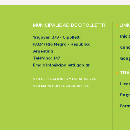
MUNICIPALIDAD DE CIPOLLETTI
•
LIN
•
Inici
Yrigoyen 379 - Cipolletti
(8324) Río Negro - República
•
Conc
Argentina
•
Teléfono:
147
Goo
Email:
info@cipolletti.gob.ar
•
TRÁ
VER DELEGACIONES Y HORARIOS >>
•
Lice
VER MAPA CON LOCACIONES >>
•
Pago
•
Form