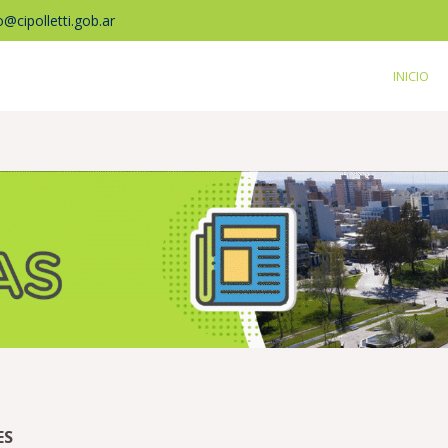
fo@cipolletti.gob.ar
INICIO
ES