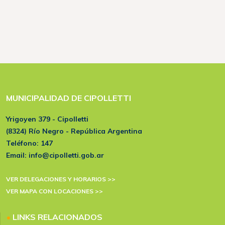
MUNICIPALIDAD DE CIPOLLETTI
Yrigoyen 379 - Cipolletti
(8324) Río Negro - República Argentina
Teléfono:
147
Email:
info@cipolletti.gob.ar
VER DELEGACIONES Y HORARIOS >>
VER MAPA CON LOCACIONES >>
•
LINKS RELACIONADOS