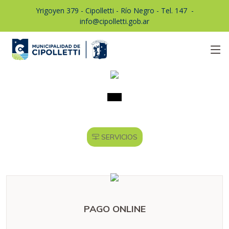
Yrigoyen 379 - Cipolletti - Río Negro - Tel. 147
1
-
info@cipolletti.gob.ar
X
SERVICIOS
PAGO ONLINE