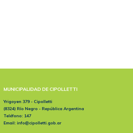
MUNICIPALIDAD DE CIPOLLETTI
Yrigoyen 379 - Cipolletti
(8324) Río Negro - República Argentina
Teléfono:
147
Email:
info@cipolletti.gob.ar